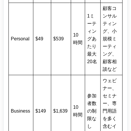
顧客コ
1ミ
ンサル
ーテ
ティン
ィン
グ、小
10
Personal
$49
$539
グあ
規模ミ
時間
たり
ーティ
最大
ング、
20名
顧客相
談など
ウェビ
ナー、
参加
セミナ
者数
ー、専
10
Business
$149
$1,639
の制
門用語
時間
限な
を多く
し
含むイ