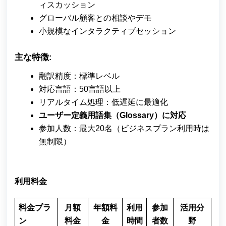
ィスカッション
グローバル顧客との相談やデモ
小規模なインタラクティブセッション
主な特徴:
翻訳精度：標準レベル
対応言語：50言語以上
リアルタイム処理：低遅延に最適化
ユーザー定義用語集（Glossary）に対応
参加人数：最大20名（ビジネスプラン利用時は
無制限）
利用料金
料金プラ
月額
年額料
利用
参加
活用分
ン
料金
金
時間
者数
野