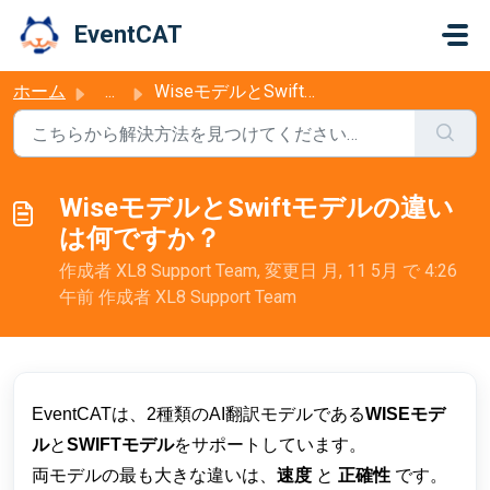
メインコンテンツに移動
EventCAT
ホーム
...
WiseモデルとSwiftモデルの違いは何ですか？
WiseモデルとSwiftモデルの違い
は何ですか？
作成者 XL8 Support Team, 変更日 月, 11 5月 で 4:26
午前 作成者 XL8 Support Team
EventCATは、2種類のAI翻訳モデルである
WISEモデ
ル
と
SWIFTモデル
をサポートしています。
両モデルの最も大きな違いは、
速度
と
正確性
です。