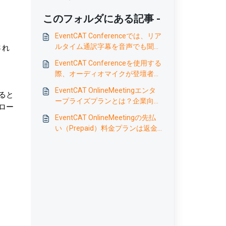
このフォルダにある記事 -
EventCAT Conferenceでは、リア
ルタイム通訳字幕を音声でも聞く
され
ことができますか？
EventCAT Conferenceを使用する
際、オーディオマイクが登壇者の
音声を正しく認識しているかをど
EventCAT OnlineMeetingエンタ
ると
のように確認できますか？
ープライズプランとは？企業向け
ロー
のメリットと機能
EventCAT OnlineMeetingの先払
い（Prepaid）料金プランは返金
できますか？