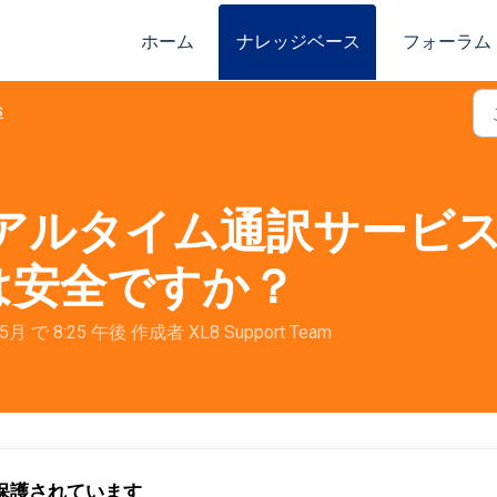
ホーム
ナレッジベース
フォーラム
s
Tのリアルタイム通訳サー
は安全ですか？
 5月 で 8:25 午後 作成者 XL8 Support Team
保護されています