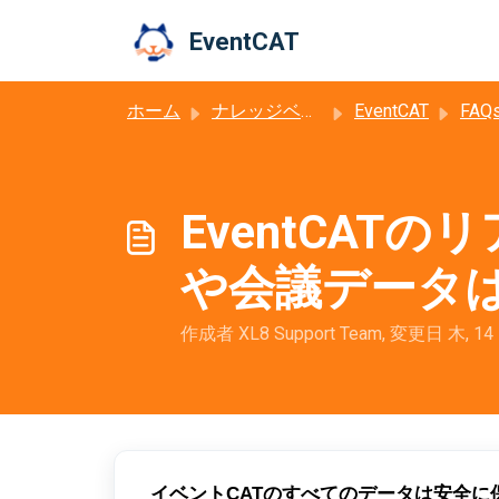
メインコンテンツに移動
EventCAT
ホーム
ナレッジベース
EventCAT
FAQ
EventCA
や会議データ
作成者 XL8 Support Team, 変更日 木, 14
イベントCATのすべてのデータは安全に