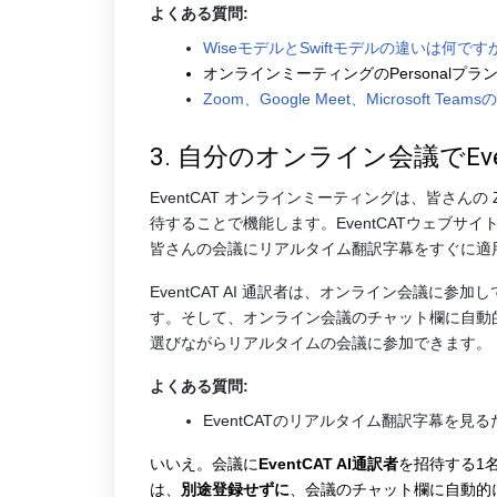
よくある質問:
WiseモデルとSwiftモデルの違いは何です
オンラインミーティングのPersonalプラン
Zoom、Google Meet、Micros
3. 自分のオンライン会議でE
EventCAT オンラインミーティングは、皆さんの Zoom、
待することで機能します。EventCATウェブ
皆さんの会議にリアルタイム翻訳字幕をすぐに適
EventCAT AI 通訳者は、オンライン会議
す。そして、オンライン会議のチャット欄に自動
選びながらリアルタイムの会議に参加できます。
よくある質問:
EventCATのリアルタイム翻訳字幕を見
いいえ。会議に
EventCAT AI通訳者
を招待する1
は、
別途登録せずに
、会議のチャット欄に自動的