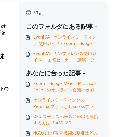
印刷
このフォルダにある記事 -
どのオ
語を
EventCAT オンラインミーティン
グ 使用ガイド - Zoom・Google
Meet・Teams のリアルタイム翻
EventCAT カンファレンス使用ガ
ま
訳字幕設定方法
イド – 国際セミナー・講演・フ
ォーラムのリアルタイム多言語翻
あなたに合った記事 -
訳字幕設定
Zoom、Google Meet、Microsoft
以下の
Teamsのオンライン会議の参加者
は、どのようにしてリアルタイム
オンラインミーティングの
翻訳字幕を閲覧できますか？
PersonalプランとBusinessプラン
の違いは何ですか？
OktaワークスペースにSSOを連携
する方法 (SAML 2.0)
NGOおよび教育機関の割引はどの