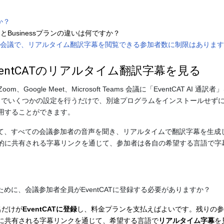
か？
とBusinessプランの違いは何ですか？
oft Teamsの会議で、リアルタイム翻訳字幕を閲覧できる参加者数に制限はありま
ventCATのリアルタイム翻訳字幕を見る
Google Meet、Microsoft Teams 会議に「EventCAT AI 通訳者
サイトでいくつかの設定を行うだけで、別途プログラムをインストールせず
用することができます。
に参加して、すべての会議参加者の音声を聞き、リアルタイムで翻訳字幕を生成
的に共有される字幕リンクを通じて、参加者は各自の希望する言語で字
るために、会議参加者全員がEventCATに登録する必要がありますか？
名だけが
EventCATに登録
し、料金プランを支払えばよいです。残りの参
に共有される字幕リンクを通じて、希望する言語で
リアルタイム字幕
を