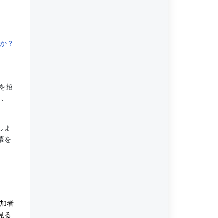
すか？
」を招
に、
しま
幕を
加者
見る