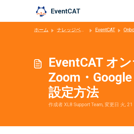
メインコンテンツに移動
EventCAT
ホーム
ナレッジベース
EventCAT
Onbo
EventCAT
Zoom・Goog
設定方法
作成者 XL8 Support Team, 変更日 火, 21