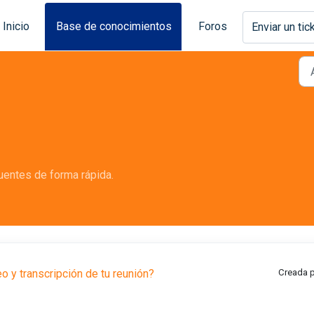
Inicio
Base de conocimientos
Foros
Enviar un tic
uentes de forma rápida.
 y transcripción de tu reunión?
Creada p