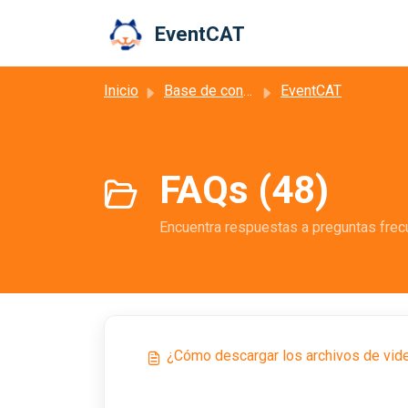
Ir al contenido principal
EventCAT
Inicio
Base de conocimientos
EventCAT
FAQs (48)
Encuentra respuestas a preguntas frec
¿Cómo descargar los archivos de video