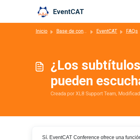
Ir al contenido principal
EventCAT
Inicio
Base de conocimientos
EventCAT
FAQs
¿Los subtítulos
pueden escuch
Creada por XL8 Support Team, Modificado 
Sí. EventCAT Conference ofrece una funci