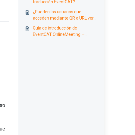
traducción EventCAT?
¿Pueden los usuarios que
acceden mediante QR o URL ver
la misma página de subtítulos?
Guía de introducción de
EventCAT OnlineMeeting —
Traducción en videoconferencias
de Zoom, Google Meet y
Microsoft Teams
tro
que