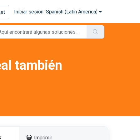
Iniciar sesión
Spanish (Latin America)
ket
eal también
s
Imprimir