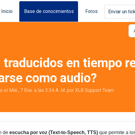
Inicio
Base de conocimientos
Foros
Enviar un tic
 traducidos en tiempo r
arse como audio?
el Mié., 7 Ene. a las 3:34 A. M. por XL8 Support Team
ón de
escucha por voz (Text-to-Speech, TTS)
que permite a lo