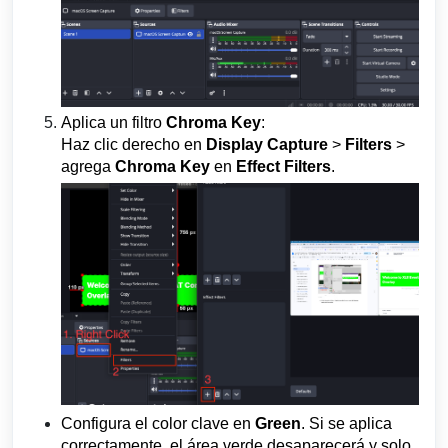
Aplica un filtro
Chroma Key
:
Haz clic derecho en
Display Capture
>
Filters
>
agrega
Chroma Key
en
Effect Filters
.
Configura el color clave en
Green
. Si se aplica
correctamente, el área verde desaparecerá y solo