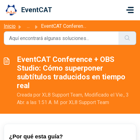
Ir al contenido principal
EventCAT
Inicio
...
EventCAT Conference + OBS Studio: Cómo superponer subtítu...
EventCAT Conference + OBS
Studio: Cómo superponer
subtítulos traducidos en tiempo
real
Creada por XL8 Support Team, Modificado el Vie., 3
Abr. a las 1:51 A. M. por XL8 Support Team
¿Por qué esta guía?