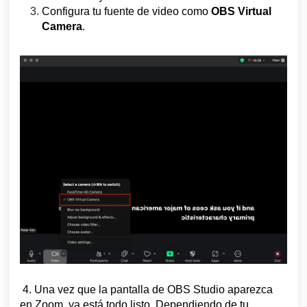
Configura tu fuente de video como
OBS Virtual
Camera
.
4. Una vez que la pantalla de OBS Studio aparezca
en Zoom, ya está todo listo. Dependiendo de tu